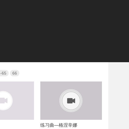
-65
66
练习曲—格涅辛娜