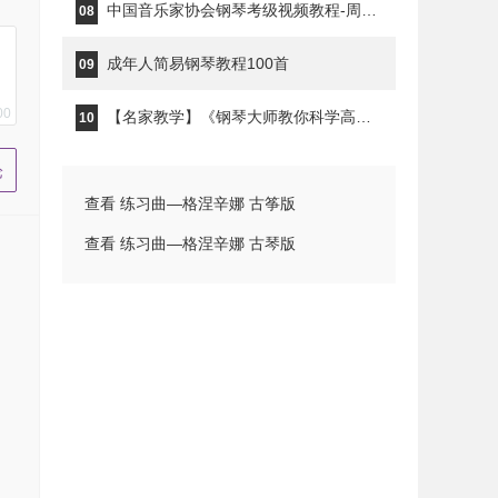
中国音乐家协会钢琴考级视频教程-周铭孙
08
成年人简易钢琴教程100首
09
00
【名家教学】《钢琴大师教你科学高效的练琴》钢琴家秦川
10
查看 练习曲—格涅辛娜 古筝版
查看 练习曲—格涅辛娜 古琴版