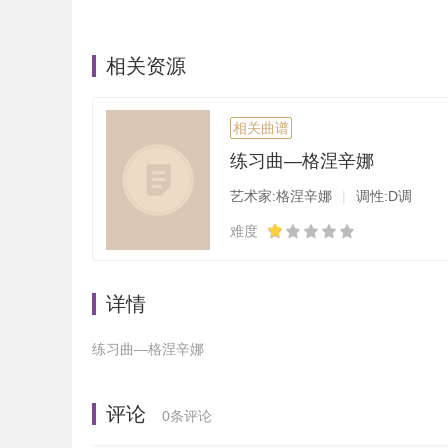
相关资源
相关曲谱
练习曲—格涅辛娜
艺术家:格涅辛娜
|
调性:D调
难度
详情
练习曲—格涅辛娜
评论
0
条评论