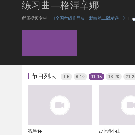
练习曲—格涅辛娜
所属视频专栏：
《全国考级作品集（新编第二版精选）》
|
节目列表
1-5
6-10
11-15
16-20
21-2
我学你
a小调小曲