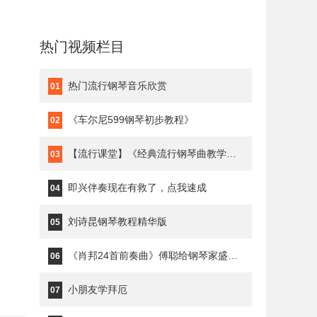
热门视频栏目
热门流行钢琴音乐欣赏
01
《车尔尼599钢琴初步教程》
02
【流行课堂】《经典流行钢琴曲教学》琥珀琴师Louis
03
即兴伴奏现在有救了，点我速成
04
刘诗昆钢琴教程精华版
05
《肖邦24首前奏曲》傅聪给钢琴家盛原上课
06
小朋友学拜厄
07