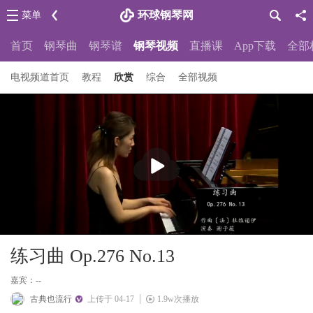
环球钢琴网
菜单
首页
钢琴曲
钢琴谱
钢琴视频
直播课
App下载
全部
电视频道首页
教程
欣赏
综合
全部视频
播
放
练习曲 Op.276 No.13
嘉宾：--
古典也流行
上传于 04-17
1.9w次播放