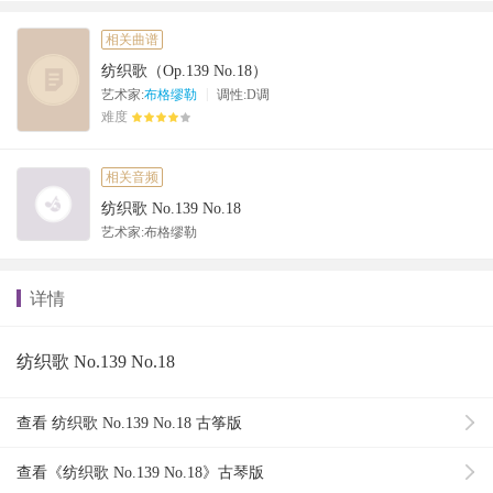
相关曲谱
纺织歌（Op.139 No.18）
|
艺术家:
布格缪勒
调性:D调
难度
相关音频
纺织歌 No.139 No.18
艺术家:布格缪勒
详情
纺织歌 No.139 No.18
查看 纺织歌 No.139 No.18 古筝版
查看《纺织歌 No.139 No.18》古琴版