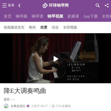
环球钢琴网
菜单
首页
钢琴曲
钢琴谱
钢琴视频
直播课
App下载
全部
电视频道首页
教程
欣赏
综合
全部视频
播
放
降E大调奏鸣曲
嘉宾：--
古典也流行
上传于 04-17
2.5w次播放