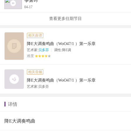
筝箫吟
04-17
查看更多往期节目
相关曲谱
降E大调奏鸣曲（WoO47/1 ）第一乐章
|
艺术家:
贝多芬
调性:降E调
难度
相关音频
降E大调奏鸣曲（WoO47/1 ）第一乐章
艺术家:贝多芬
详情
降E大调奏鸣曲