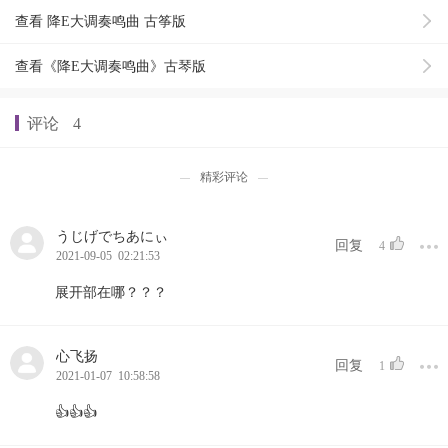
查看 降E大调奏鸣曲 古筝版
查看《降E大调奏鸣曲》古琴版
评论
4
精彩评论
うじげでちあにぃ
回复
4
2021-09-05 02:21:53
展开部在哪？？？
心飞扬
回复
1
2021-01-07 10:58:58
👍👍👍