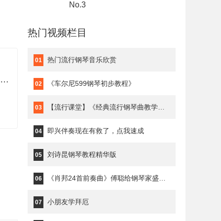
No.3
热门视频栏目
热门流行钢琴音乐欣赏
01
D大调奏鸣曲 第一乐章Op.10 No.3
《车尔尼599钢琴初步教程》
02
【流行课堂】《经典流行钢琴曲教学》琥珀琴师Louis
03
即兴伴奏现在有救了，点我速成
04
刘诗昆钢琴教程精华版
05
《肖邦24首前奏曲》傅聪给钢琴家盛原上课
06
小朋友学拜厄
07