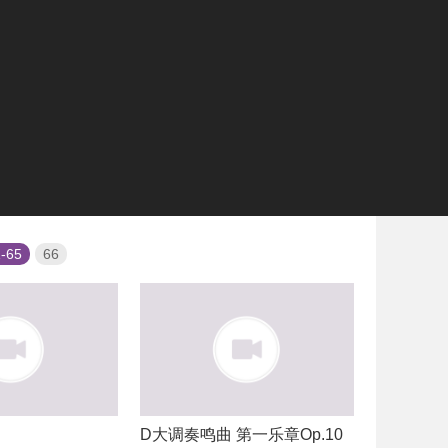
-65
66
D大调奏鸣曲 第一乐章Op.10