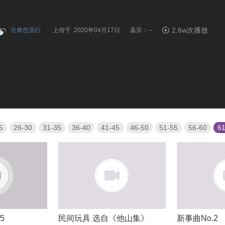
|
|
2.6w次播放
古典也流行
上传于 2020年04月17日
嘉宾：--
5
26-30
31-35
36-40
41-45
46-50
51-55
56-60
61
5
民间玩具 选自《他山集》
新事曲No.2