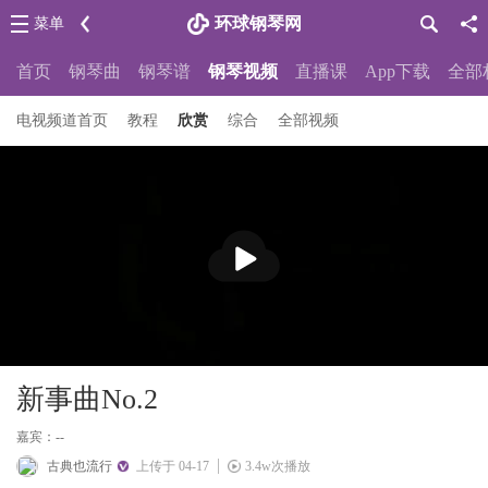
环球钢琴网
菜单
首页
钢琴曲
钢琴谱
钢琴视频
直播课
App下载
全部
电视频道首页
教程
欣赏
综合
全部视频
播
放
新事曲No.2
嘉宾：--
古典也流行
上传于 04-17
3.4w次播放