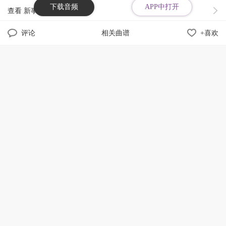
下载音频
APP中打开
查看 新事曲No.2 古筝版
评论
相关曲谱
+喜欢
查看《新事曲No.2》古琴版
节目列表
66期
评论
13
练习曲Op.823 No.16
微博
QQ空间
微信
精彩评论
04-17
练习曲Op.139 No.13
白日梦想家dream
04-17
回复
2
2022-10-12 11:13:35
小猫和线球Op.176 No.23
谢子薇真的栓Q😢
04-17
《旋律练习曲》冬日的风Op.24 No.25
汐雨
回复
04-17
1
2022-07-25 02:30:30
练习曲Op.849 No.17
我会我会
04-17