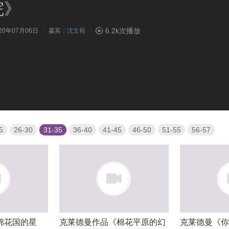
院》
|
|
6.2k次播放
20年07月06日
嘉宾：
沈文裕
5
26-30
31-35
36-40
41-45
46-50
51-55
56-57
棉花国的星
克莱德曼作品《棉花平原的幻
克莱德曼《你