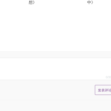
想》
中》
0
/3