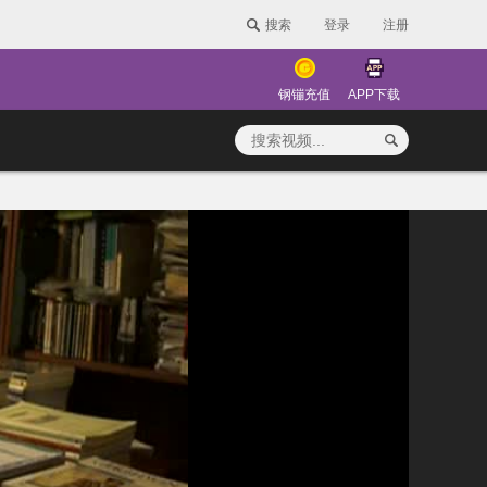
搜索
登录
注册
钢镚充值
APP下载