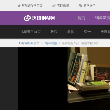
环球钢琴网首页
官网微博
官网微信
首页
钢琴新
视频节目首页
教程
欣赏
综合
全部
环球钢琴网首页
>
钢琴视频
>
克莱德曼作品《秘密的庭院》