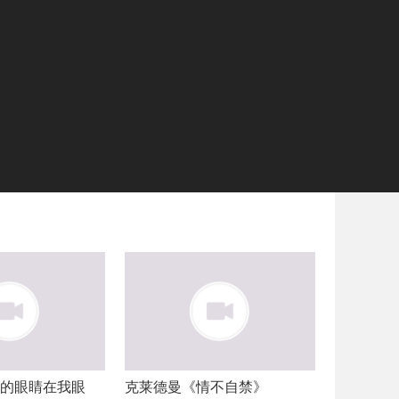
的眼睛在我眼
克莱德曼《情不自禁》