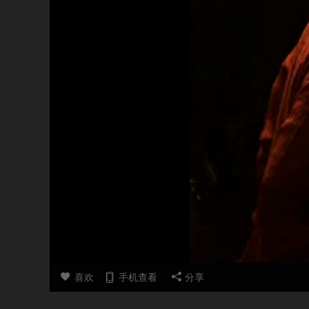
喜欢
手机查看
分享