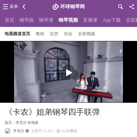
环球钢琴网
菜单
首页
钢琴曲
钢琴谱
钢琴视频
直播课
App下载
全部
电视频道首页
教程
欣赏
综合
全部视频
播
放
《卡农》姐弟钢琴四手联弹
嘉宾：李尼尔 孙瀚森
李尼尔
上传于 11-13
2w次播放