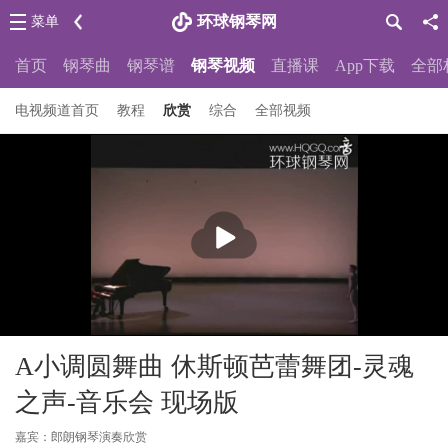
环球钢琴网
菜单
首页
钢琴曲
钢琴谱
钢琴视频
直播课
App下载
全部
电视频道首页
教程
欣赏
综合
全部视频
播
放
A小调圆舞曲 休斯顿芭蕾舞团-灵魂
之声-音乐会 现场版
嘉宾：郎朗钢琴演奏欣赏