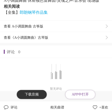
A小调圆舞曲 休斯顿芭蕾舞团-灵魂之声-音乐会 现场版
相关阅读
【全集】
郎朗钢琴作品集
查看 A小调圆舞曲 古筝版
查看《A小调圆舞曲》古琴版
评论
0
暂无评论
下载音频
APP中打开
评论
相关曲谱
+喜欢