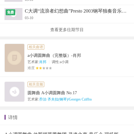
C大调“流浪者幻想曲”Presto 2003钢琴独奏音乐会现
03-10
查看更多往期节目
相关曲谱
a小调圆舞曲（完整版）-肖邦
|
艺术家:
肖邦
调性:a小调
难度
相关音频
圆舞曲 A小调圆舞曲 No.17
艺术家:
乔治·齐夫拉(钢琴)/Georges Cziffra
详情